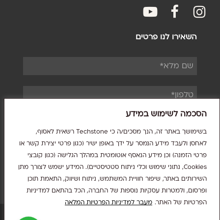
youtube
facebook
fac
השאירו לנו פרטים
הסכמה לשימוש במידע
בשימושך באתר זה, הנך מסכים/ה כי Techstone רשאית לאסוף,
לאחסן ולעבד מידע הנמסר על ידך באופן ישיר (כגון פרטי יצירת קשר או
קראתי ואני מסכים/ה לשימוש בפרטים לצורך
פרטי הזמנה) וכן מידע הנאסף אוטומטית במהלך הגלישה (כגון קובצי
טיפול בפנייה, בהתאם ל
מדיניות הפרטיות
.
Cookies, נתוני שימוש וכלי ניתוח סטטיסטיים). המידע ישמש לצורך מתן
השירותים באתר, שיפור חוויית המשתמש, ניתוח ושיווק, התאמת תוכן
ופרסום, ולמטרות עסקיות נוספות של החברה, הכל בהתאם למדיניות
הפרטיות של האתר.
מעבר למדיניות הפרטיות המלאה
סכום ביניים:
0.00
₪