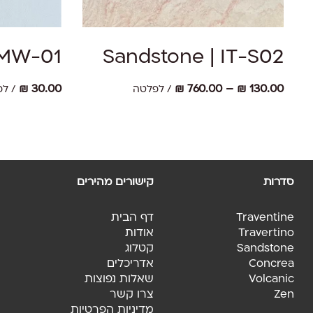
למוצר
למוצר
זה
זה
יש
יש
בחר אפשרויות
מספר
מספר
 MW-01
Sandstone | IT-S02
סוגים.
סוגים.
ניתן
ניתן
טווח
₪
30.00
₪
760.00
–
₪
130.00
/ לפלטה
/ ל
לבחור
לבחור
מחירים:
את
את
האפשרויות
האפשרויות
עד
בעמוד
בעמוד
המוצר
המוצר
סדרות
קישורים מהירים
Traventine
דף הבית
Travertino
אודות
Sandstone
קטלוג
Concrea
אדריכלים
Volcanic
שאלות נפוצות
Zen
צרו קשר
מדיניות הפרטיות