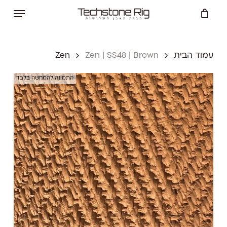
Ski
Menu
t
Close
Cart
mai
Cart
conten
עמוד הבית
Zen | SS48 | Brown
Zen
התמונה להמחשה בלבד