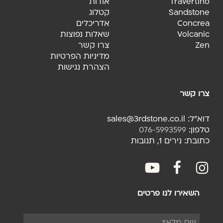
Travertino
אודות
Sandstone
קטלוג
Concrea
אדריכלים
Volcanic
שאלות נפוצות
Zen
צרו קשר
מדיניות הפרטיות
הצהרת נגישות
צרו קשר
דוא"ל: sales@3rdstone.co.il
טלפון:
076-5993599
כתובת: נירים 1, תנובות
youtube
facebook
fac
השאירו לנו פרטים