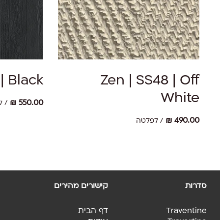
למוצר
למוצר
זה
זה
יש
יש
בחר אפשרויות
מספר
מספר
| Black
Zen | SS48 | Off
סוגים.
סוגים.
White
ניתן
ניתן
₪
550.00
/ 
לבחור
לבחור
את
את
₪
490.00
/ לפלטה
האפשרויות
האפשרויות
בעמוד
בעמוד
המוצר
המוצר
סדרות
קישורים מהירים
Traventine
דף הבית