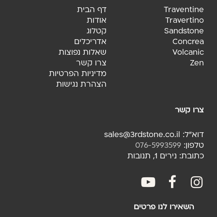
Traventine
דף הבית
Travertino
אודות
Sandstone
קטלוג
Concrea
אדריכלים
Volcanic
שאלות נפוצות
Zen
צרו קשר
מדיניות הפרטיות
הצהרת נגישות
צרו קשר
דוא"ל: sales@3rdstone.co.il
טלפון:
076-5993599
כתובת: נירים 1, תנובות
youtube
facebook
fac
השאירו לנו פרטים