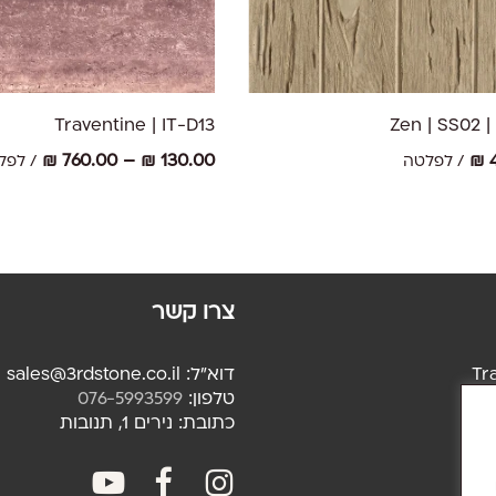
למוצר
זה
יש
בחר אפשרויות
בחר אפשרויו
Traventine | IT-D13
Zen | SS02 
מספר
סוגים.
טווח
₪
760.00
–
₪
130.00
₪
4
/ לפלטה
/ לפל
ניתן
מחירי
לבחור
את
עד
יות
האפשרויות
בעמוד
המוצר
צרו קשר
Tr
דוא"ל: sales@3rdstone.co.il
Tr
טלפון:
076-5993599
Sa
כתובת: נירים 1, תנובות
youtube
facebook
facebook