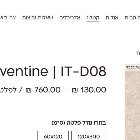
 הבית
אודות
קטלוג
אדריכלים
שאלות נפוצות
צרו קש
T
שה בלבד
ventine | IT-D08
טווח
₪
760.00
–
₪
130.00
/ לפלט
מחירים:
עד
בחרו גודל פלטה (ס"מ)
60x120
120x300