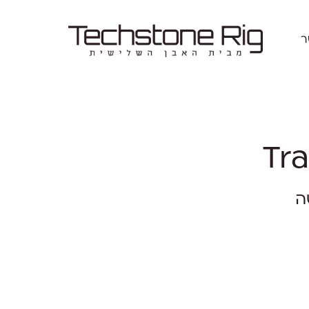
ר
Tra
ה