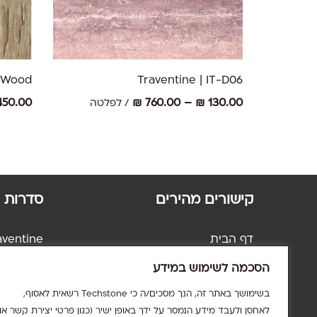
למוצר
למוצר
זה
זה
יש
יש
בחר אפשרויות
| Wood
Traventine | IT-D06
מספר
מספר
סוגים.
סוגים.
טווח
50.00
₪
760.00
–
₪
130.00
/ לפלטה
ניתן
ניתן
מחירים:
לבחור
לבחור
את
את
עד
האפשרויות
האפשרו
בעמוד
בעמוד
המוצר
המוצר
קישורים מהירים
סדרות
דף הבית
aventine
אודות
avertino
הסכמה לשימוש במידע
קטלוג
ndstone
אדריכלים
Concrea
בשימושך באתר זה, הנך מסכים/ה כי Techstone רשאית לאסוף,
שאלות נפוצות
Volcanic
לאחסן ולעבד מידע הנמסר על ידך באופן ישיר (כגון פרטי יצירת קשר או