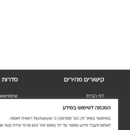
קישורים מהירים
סדרות
דף הבית
aventine
אודות
avertino
הסכמה לשימוש במידע
קטלוג
ndstone
אדריכלים
Concrea
בשימושך באתר זה, הנך מסכים/ה כי Techstone רשאית לאסוף,
שאלות נפוצות
Volcanic
לאחסן ולעבד מידע הנמסר על ידך באופן ישיר (כגון פרטי יצירת קשר או
צרו קשר
Zen