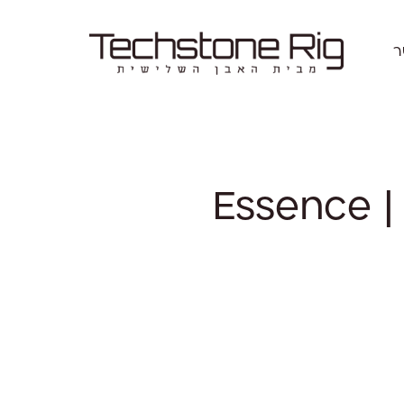
ר
Essence |