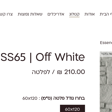
 הבית
אודות
קטלוג
אדריכלים
שאלות נפוצות
צרו קש
Essen
שה בלבד
 SS65 | Off White
₪
210.00
/ לפלטה
בחרו גודל פלטה (ס"מ)
: 60x120
60x120