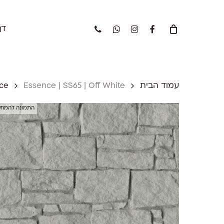
Ski
t
Close
Cart
mai
phone
whatsapp
instagram
facebook
דף
Cart
conten
עמוד הבית
Essence | SS65 | Off White
ce
התמונה להמח