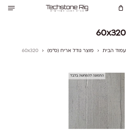
Ski
Menu
t
Close
Cart
mai
Cart
conten
60x320
עמוד הבית
מוצר גודל אריח (ס''מ)
60x320
התמונה להמחשה בלבד
למוצר
זה
יש