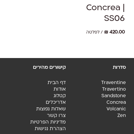
בחר אפשרויות
מספר
Concrea |
סוגים.
SS06
ניתן
לבחור
את
₪
420.00
/ לפלטה
האפשרויות
בעמוד
המוצר
סדרות
קישורים מהירים
Traventine
דף הבית
אין מוצרים בסל הקניות.
Travertino
אודות
Sandstone
קטלוג
Go To Shop
Concrea
אדריכלים
Volcanic
שאלות נפוצות
Zen
צרו קשר
מדיניות הפרטיות
הצהרת נגישות