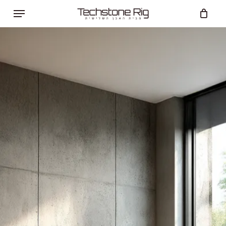
Ski
Menu
t
Close
Cart
mai
Cart
conten