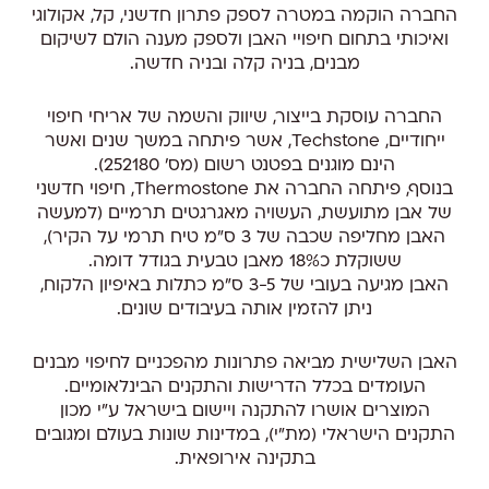
החברה הוקמה במטרה לספק פתרון חדשני, קל, אקולוגי
ואיכותי בתחום חיפויי האבן ולספק מענה הולם לשיקום
מבנים, בניה קלה ובניה חדשה.
החברה עוסקת בייצור, שיווק והשמה של אריחי חיפוי
ייחודיים, Techstone, אשר פיתחה במשך שנים ואשר
הינם מוגנים בפטנט רשום (מס’ 252180).
בנוסף, פיתחה החברה את Thermostone, חיפוי חדשני
של אבן מתועשת, העשויה מאגרגטים תרמיים (למעשה
האבן מחליפה שכבה של 3 ס”מ טיח תרמי על הקיר),
ששוקלת כ18% מאבן טבעית בגודל דומה.
האבן מגיעה בעובי של 3-5 ס”מ כתלות באיפיון הלקוח,
ניתן להזמין אותה בעיבודים שונים.
האבן השלישית מביאה פתרונות מהפכניים לחיפוי מבנים
העומדים בכלל הדרישות והתקנים הבינלאומיים.
המוצרים אושרו להתקנה ויישום בישראל ע”י מכון
התקנים הישראלי (מת”י), במדינות שונות בעולם ומגובים
בתקינה אירופאית.